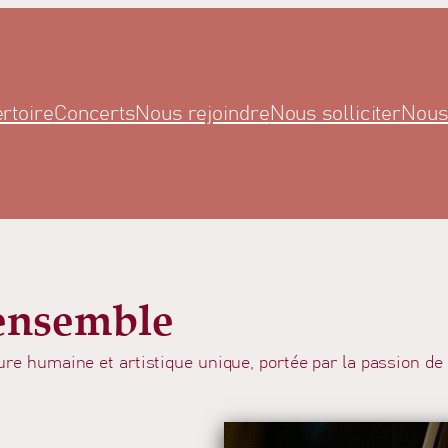
rtoire
Concerts
Nous rejoindre
Nous solliciter
Nous
’ensemble
nture humaine et artistique unique, portée par la passion d