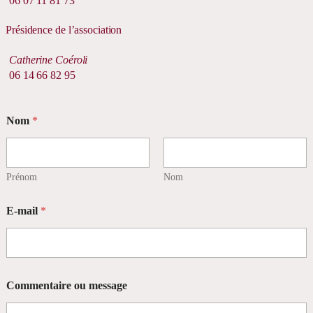
06 07 11 81 73
Présidence de l’association
Catherine Coéroli
06 14 66 82 95
E
Nom
*
-
m
a
i
l
Prénom
Nom
C
o
E-mail
*
m
m
e
n
t
a
Commentaire ou message
i
r