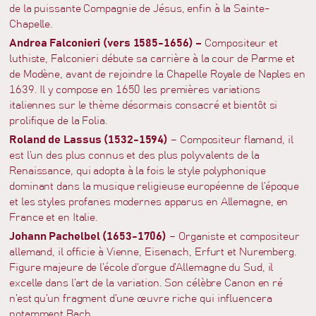
de la puissante Compagnie de Jésus, enfin à la Sainte-
Chapelle.
Andrea Falconieri (vers 1585-1656) –
Compositeur et
luthiste, Falconieri débute sa carrière à la cour de Parme et
de Modène, avant de rejoindre la Chapelle Royale de Naples en
1639. Il y compose en 1650 les premières variations
italiennes sur le thème désormais consacré et bientôt si
prolifique de la Folia.
Roland de Lassus (1532-1594)
– Compositeur flamand, il
est l’un des plus connus et des plus polyvalents de la
Renaissance, qui adopta à la fois le style polyphonique
dominant dans la musique religieuse européenne de l’époque
et les styles profanes modernes apparus en Allemagne, en
France et en Italie.
Johann Pachelbel (1653-1706)
– Organiste et compositeur
allemand, il officie à Vienne, Eisenach, Erfurt et Nuremberg.
Figure majeure de l’école d’orgue d’Allemagne du Sud, il
excelle dans l’art de la variation. Son célèbre Canon en ré
n’est qu’un fragment d’une œuvre riche qui influencera
notamment Bach.